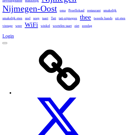
lievelingstante
makkelijk
Nijmegen-Oost
oma
Proeflokaal
restaurant
smakelijk
thee
smakelijk eten
snel
soep
taart
Tati
tati-nijmegen
tweede hands
uit eten
WiFi
vintage
weer
winkel
wortelen taart
ziet
zondag
Login
Menu
Over
Ons
Twitter