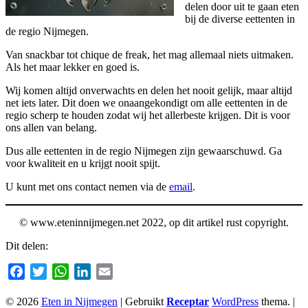
delen door uit te gaan eten
bij de diverse eettenten in
de regio Nijmegen.
Van snackbar tot chique de freak, het mag allemaal niets uitmaken.
Als het maar lekker en goed is.
Wij komen altijd onverwachts en delen het nooit gelijk, maar altijd
net iets later. Dit doen we onaangekondigt om alle eettenten in de
regio scherp te houden zodat wij het allerbeste krijgen. Dit is voor
ons allen van belang.
Dus alle eettenten in de regio Nijmegen zijn gewaarschuwd. Ga
voor kwaliteit en u krijgt nooit spijt.
U kunt met ons contact nemen via de
email
.
© www.eteninnijmegen.net 2022, op dit artikel rust copyright.
Dit delen:
Facebook
Twitter
WhatsApp
LinkedIn
Email
© 2026
Eten in Nijmegen
|
Gebruikt
Receptar
WordPress
thema.
|