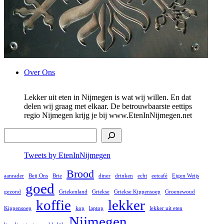
Ga
Over Ons
naar
de
Lekker uit eten in Nijmegen is wat wij willen. En dat
inhoud
delen wij graag met elkaar. De betrouwbaarste eettips
regio Nijmegen krijg je bij www.EtenInNijmegen.net
Zoek
Tweets by EtenInNijmegen
Brood
aanrader
Beij Ons
Brie
diner
drinken
echt
eetcafé
Eigen Weijs
goed
gezond
Griekenland
Griekse
Griekse Kippensoep
Groenewoud
koffie
lekker
Kippensoep
kop
laptop
lekker uit eten
Nijmegen