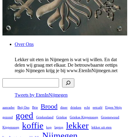
Ga
Over Ons
naar
de
Lekker uit eten in Nijmegen is wat wij willen. En dat
inhoud
delen wij graag met elkaar. De betrouwbaarste eettips
regio Nijmegen krijg je bij www.EtenInNijmegen.net
Zoek
Tweets by EtenInNijmegen
Brood
aanrader
Beij Ons
Brie
diner
drinken
echt
eetcafé
Eigen Weijs
goed
gezond
Griekenland
Griekse
Griekse Kippensoep
Groenewoud
koffie
lekker
Kippensoep
kop
laptop
lekker uit eten
Nijmegen