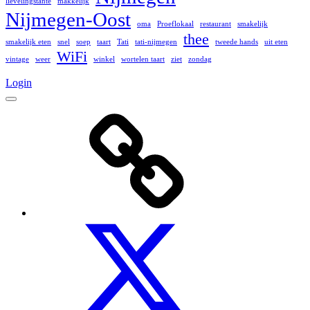
lievelingstante
makkelijk
Nijmegen-Oost
oma
Proeflokaal
restaurant
smakelijk
thee
smakelijk eten
snel
soep
taart
Tati
tati-nijmegen
tweede hands
uit eten
WiFi
vintage
weer
winkel
wortelen taart
ziet
zondag
Login
Menu
Over
Ons
Twitter