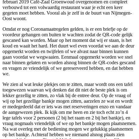
februari 2019 Café-Zaal Groenwoud overgenomen en compleet
verbouwd tot een volwaardig restaurant waar je echt een keer
gegeten moet hebben. Vooral als je zelf in de buurt van Nijmegen-
Oost woont.
Omdat er nog Coronamaatregelen gelden, is er een briefje op de
voordeur gehangen om buiten te wachten zodat de QR-code gelijk
gescaned kan worden. Maar op het moment dat wij er staan, is het
koud en waait het hard. Het duurt wel even voordat we aan de deur
opgemerkt worden en twijfelen of we alvast naar binnen kunnen
gaan voordat we wegwaaien. Eenmaal opgemerkt worden we snel
naar binnen gelaten en worden alsnog binnen de QR-codes gescand
en vragen ze vriendelijk of we gereserveerd hebben, en dat hebben
we.
We zien al wat leuke plekjes om te zitten, maar wordt ons een tafel
toegewezen waarvan wij denken dat dit niet de beste plek is om
lekker gezellig te zitten, zo vlak bij de entree deur. Op de vraag of
wij op het gezellige bankje mogen zitten, aarzelen ze wat en wordt
er medegedeeld dat er iets was met reserveringen enzo en vandaar
de aangewezen plek. Ik kijk om me heen en zie toch echt zo’n 4
lege tafels voor 2 personen (2 bij het raam en 2 bij het bankje), en
vraag nogmaals vriendelijk of we op het bankje mogen plaatsnemen.
Na wat overleg met de bediening mogen we gelukkig plaatsnemen
op het bankje. Achteraf hebben we niemand alsnog plaats zien