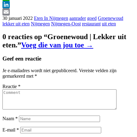
WhatsApp
LinkedIn
30 januari 2022
Eten In Nijmegen
aanrader
goed
Groenewoud
Email
lekker uit eten
Nijmegen
Nijmegen-Oost
restaurant
uit eten
0 reacties op “
Groenewoud | Lekker uit
eten.
”
Voeg die van jou toe →
Geef een reactie
Je e-mailadres wordt niet gepubliceerd.
Vereiste velden zijn
gemarkeerd met
*
Reactie
*
Naam
*
E-mail
*