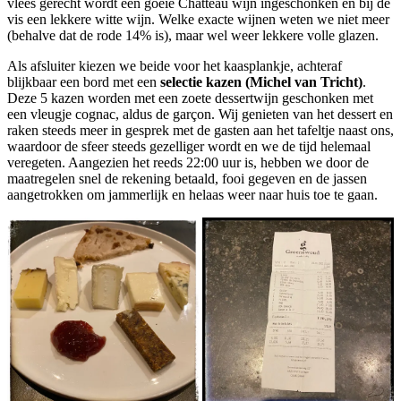
vlees gerecht wordt een goeie Chatteau wijn ingeschonken en bij de
vis een lekkere witte wijn. Welke exacte wijnen weten we niet meer
(behalve dat de rode 14% is), maar wel weer lekkere volle glazen.
Als afsluiter kiezen we beide voor het kaasplankje, achteraf
blijkbaar een bord met een
selectie kazen (Michel van Tricht)
.
Deze 5 kazen worden met een zoete dessertwijn geschonken met
een vleugje cognac, aldus de garçon. Wij genieten van het dessert en
raken steeds meer in gesprek met de gasten aan het tafeltje naast ons,
waardoor de sfeer steeds gezelliger wordt en we de tijd helemaal
veregeten. Aangezien het reeds 22:00 uur is, hebben we door de
maatregelen snel de rekening betaald, fooi gegeven en de jassen
aangetrokken om jammerlijk en helaas weer naar huis toe te gaan.