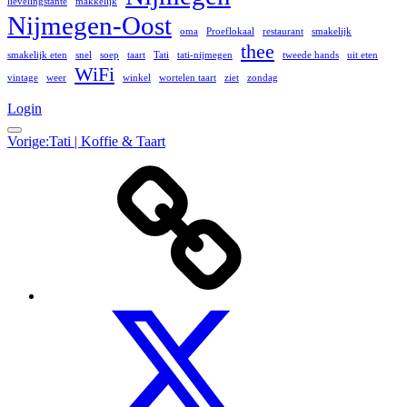
lievelingstante
makkelijk
Nijmegen-Oost
oma
Proeflokaal
restaurant
smakelijk
thee
smakelijk eten
snel
soep
taart
Tati
tati-nijmegen
tweede hands
uit eten
WiFi
vintage
weer
winkel
wortelen taart
ziet
zondag
Login
Menu
Berichtnavigatie
Vorige:
Tati | Koffie & Taart
Over
Ons
Twitter