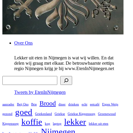
Ga
Over Ons
naar
de
Lekker uit eten in Nijmegen is wat wij willen. En dat
inhoud
delen wij graag met elkaar. De betrouwbaarste eettips
regio Nijmegen krijg je bij www.EtenInNijmegen.net
Zoek
Tweets by EtenInNijmegen
Brood
aanrader
Beij Ons
Brie
diner
drinken
echt
eetcafé
Eigen Weijs
goed
gezond
Griekenland
Griekse
Griekse Kippensoep
Groenewoud
koffie
lekker
Kippensoep
kop
laptop
lekker uit eten
Nijmegen